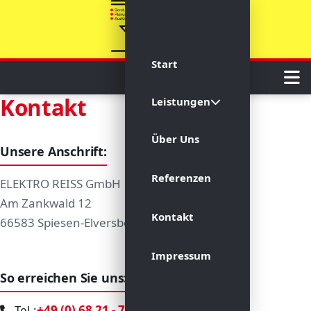
Start
Kontakt
Leistungen
Über Uns
Unsere Anschrift:
Referenzen
ELEKTRO REISS GmbH
Am Zankwald 12
Kontakt
66583 Spiesen-Elversberg
Impressum
So erreichen Sie uns:
Tel.:
+49 (0) 68 21 - 7 11 10